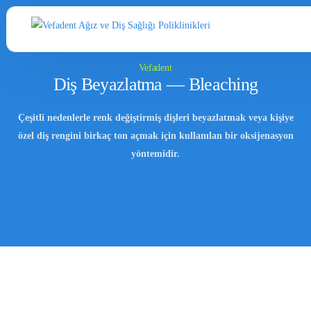
Vefadent
Diş Beyazlatma — Bleaching
Çeşitli nedenlerle renk değiştirmiş dişleri beyazlatmak veya kişiye
özel diş rengini birkaç ton açmak için kullanılan bir oksijenasyon
yöntemidir.
K
i
d
s
Türkçe